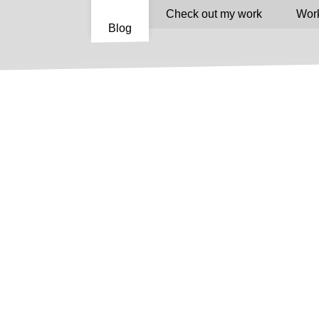
Check out my work
Work
Blog