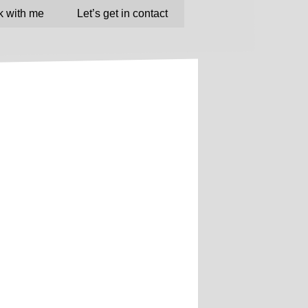
 with me
Let’s get in contact