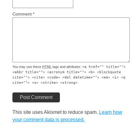
Comment
*
You may use these
HTML
tags and attributes:
<a href="" title="">
<abbr title=""> <acronym title=""> <b> <blockquote
cite=""> <cite> <code> <del datetime=""> <em> <i> <q
cite=""> <s> <strike> <strong>
Post Comment
This site uses Akismet to reduce spam.
Learn how
your comment data is processed.