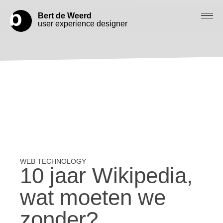
Bert de Weerd
user experience designer
Blog
Check out my work
Work with me
Let’s get in contact
10 jaar Wikipedia,
wat moeten we
zonder?