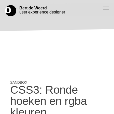
Bert de Weerd
user experience designer
Blog
Check out my work
Work with me
Let’s get in contact
CSS3: Ronde
hoeken en rgba
kleuren