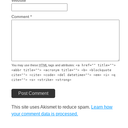
Website
Comment
*
You may use these
HTML
tags and attributes:
<a href="" title="">
<abbr title=""> <acronym title=""> <b> <blockquote
cite=""> <cite> <code> <del datetime=""> <em> <i> <q
cite=""> <s> <strike> <strong>
Post Comment
This site uses Akismet to reduce spam.
Learn how
your comment data is processed.