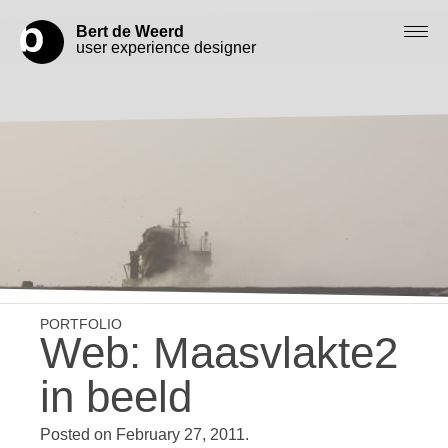
Bert de Weerd
user experience designer
Blog
Check out my work
Work with me
Let’s get in contact
Web: Maasvlakte2
in beeld
Posted on
February 27, 2011
.