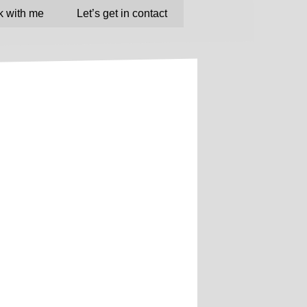
 with me
Let’s get in contact