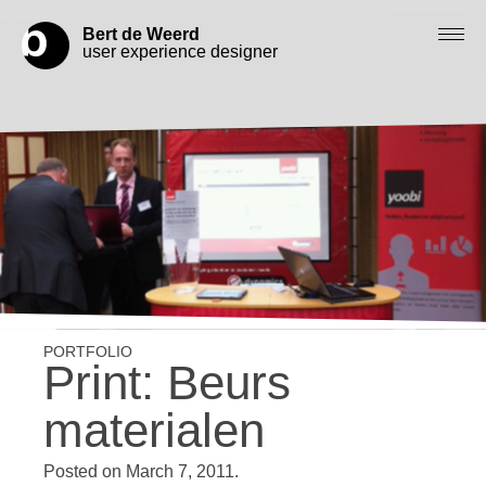
Bert de Weerd
user experience designer
Blog
Check out my work
Work with me
Let’s get in contact
Print: Beurs
materialen
Posted on
March 7, 2011
.