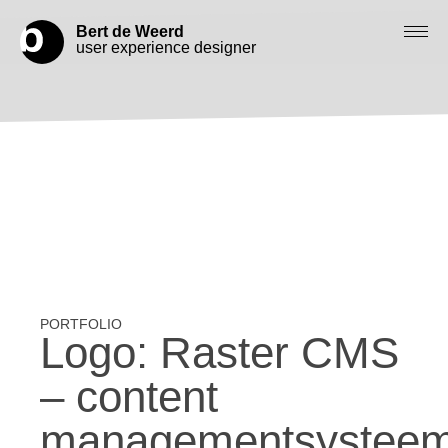
Bert de Weerd
user experience designer
Blog
Check out my work
Work with me
Let’s get in contact
Logo: Raster CMS
– content
managementsystee