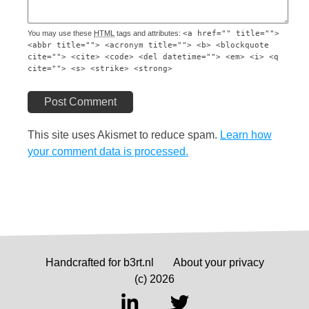
You may use these
HTML
tags and attributes:
<a href="" title="">
<abbr title=""> <acronym title=""> <b> <blockquote
cite=""> <cite> <code> <del datetime=""> <em> <i> <q
cite=""> <s> <strike> <strong>
Post Comment
This site uses Akismet to reduce spam.
Learn how
your comment data is processed.
Handcrafted for b3rt.nl
About your privacy
(c) 2026