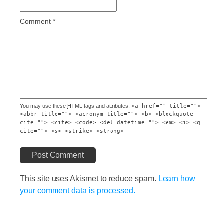
Comment
*
You may use these
HTML
tags and attributes:
<a href="" title="">
<abbr title=""> <acronym title=""> <b> <blockquote
cite=""> <cite> <code> <del datetime=""> <em> <i> <q
cite=""> <s> <strike> <strong>
Post Comment
This site uses Akismet to reduce spam.
Learn how
your comment data is processed.