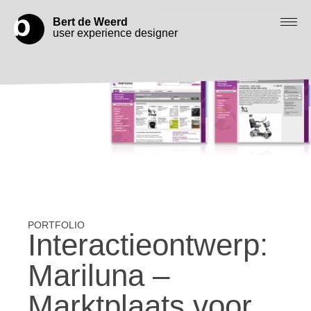
Bert de Weerd
user experience designer
Blog
Check out my work
Work with me
Let’s get in contact
Interactieontwerp:
Mariluna –
Marktplaats voor