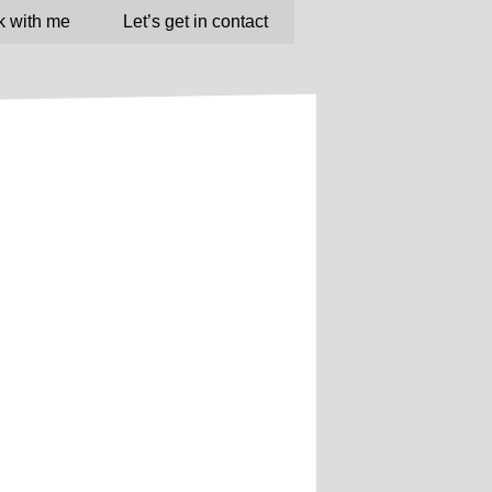
 with me
Let’s get in contact