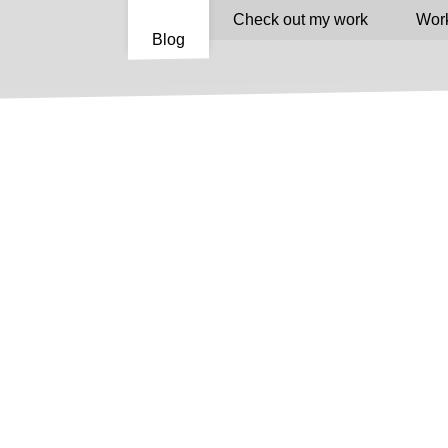
Check out my work
Work
Blog