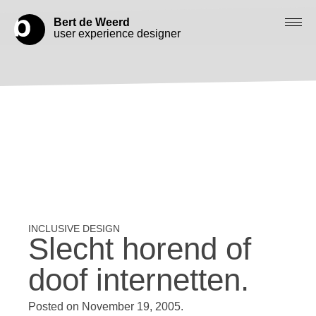
Bert de Weerd
user experience designer
Blog
Check out my work
Work with me
Let’s get in contact
Slecht horend of
doof internetten.
Posted on
November 19, 2005
.