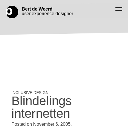
Bert de Weerd
user experience designer
Blog
Check out my work
Work with me
Let’s get in contact
Blindelings
internetten
Posted on
November 6, 2005
.