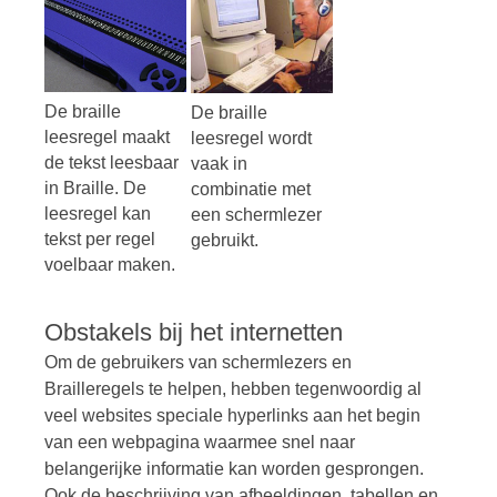
De braille
De braille
leesregel maakt
leesregel wordt
de tekst leesbaar
vaak in
in Braille. De
combinatie met
leesregel kan
een schermlezer
tekst per regel
gebruikt.
voelbaar maken.
Obstakels bij het internetten
Om de gebruikers van schermlezers en
Brailleregels te helpen, hebben tegenwoordig al
veel websites speciale hyperlinks aan het begin
van een webpagina waarmee snel naar
belangerijke informatie kan worden gesprongen.
Ook de beschrijving van afbeeldingen, tabellen en