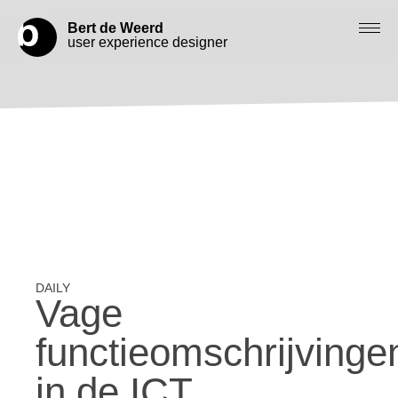
Bert de Weerd
user experience designer
Blog
Check out my work
Work with me
Let’s get in contact
Vage
functieomschrijvinge
in de ICT